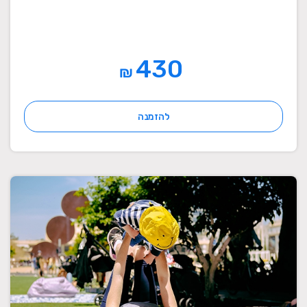
430
₪
להזמנה