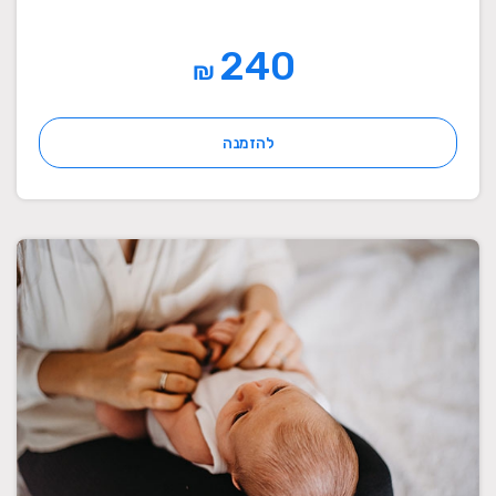
240
₪
להזמנה