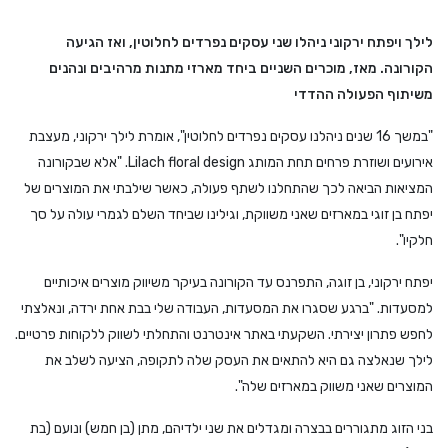
לילך ויפתח ירקוני ניהלו שני עסקים נפרדים לחלוטין, ואז הגיעה
הקורונה. מאז, מוכרים השניים ביחד מארזי מתנות מרהיבים ונהנים
משיתוף הפעולה ההדדי
"במשך 16 שנים ניהלנו עסקים נפרדים לחלוטין", אומרת לילך ירקוני, מעצבת
אירועים ושוזרת פרחים תחת המותג Lilach floral design. "אלא שבקורונה
המציאות הביאה לכך שהתחלנו לשתף פעולה, כאשר שילבתי את המוצרים של
יפתח בן זוגי במארזים שאני משווקת, וגילינו שביחד השלם לגמרי עולה על סך
חלקיו".
יפתח ירקוני, בן זוגה, התפרנס עד הקורונה בעיקר משיווק מוצרים איכותיים
למסעדות. "ברגע שסגרו את המסעדות, העבודה שלי בבת אחת ירדה, ונאלצתי
לחפש פתרון יצירתי. השקעתי באתר אינטרנט והתחלתי לשווק ללקוחות פרטיים.
לילך שנאלצה גם היא להתאים את העסק שלה לתקופה, הציעה לשלב את
המוצרים שאני משווק במארזים שלה".
בני הזוג מתגוררים בבצרה ומגדלים את שני ילדיהם, מתן (בן חמש) ונועם (בת