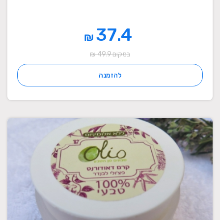
37.4
₪
במקום 49.9 ₪
להזמנה