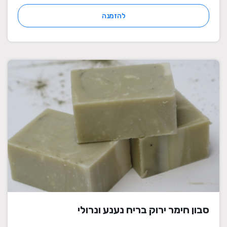
להזמנה
סבון חימר ירוק בריח נענע ונרולי