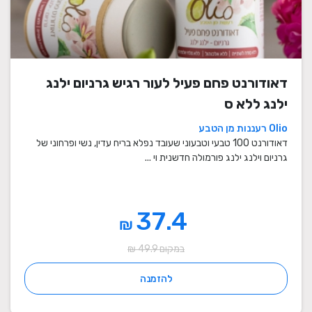
דאודורנט פחם פעיל לעור רגיש גרניום ילנג
ילנג ללא ס
Olio רעננות מן הטבע
דאודורנט 100 טבעי וטבעוני שעובד נפלא בריח עדין, נשי ופרחוני של
גרניום וילנג ילנג פורמולה חדשנית וי ...
37.4
₪
במקום 49.9 ₪
להזמנה