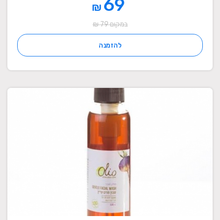
69
₪
במקום 79 ₪
להזמנה