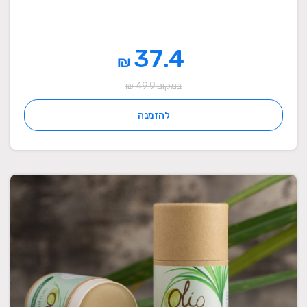
37.4
₪
במקום 49.9 ₪
להזמנה