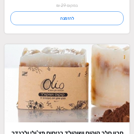
במקום 29 ₪
להזמנה
סבון חלב קוקוס ושוקולד בניחוח פצ'ולי ולבנדר