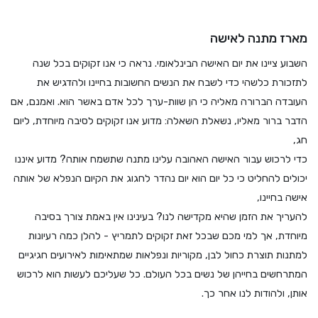
מארז מתנה לאישה
השבוע ציינו את יום האישה הבינלאומי. נראה כי אנו זקוקים בכל שנה
לתזכורת כלשהי כדי לשבח את הנשים החשובות בחיינו ולהדגיש את
העובדה הברורה מאליה כי הן שוות-ערך לכל אדם באשר הוא.
ואמנם, אם
הדבר ברור מאליו, נשאלת השאלה: מדוע אנו זקוקים לסיבה מיוחדת, ליום
חג,
כדי לרכוש עבור האישה האהובה עלינו מתנה שתשמח אותה? מדוע איננו
יכולים להחליט כי כל יום הוא יום נהדר לחגוג את הקיום הנפלא של אותה
אישה בחיינו,
להעריך את הזמן שהיא מקדישה לנו? בעינינו אין באמת צורך בסיבה
מיוחדת, אך למי מכם שבכל זאת זקוקים לתמריץ - להלן כמה רעיונות
למתנות תוצרת כחול לבן, מקוריות ונפלאות שמתאימות לאירועים חגיגיים
המתרחשים בחייהן של נשים בכל העולם. כל שעליכם לעשות הוא לרכוש
אותן, ולהודות לנו אחר כך.