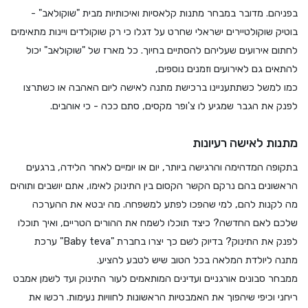
בפניהם. מדובר במבחר מתנות קלאסיות ואיכותיות מבית "שוקולאב" -
בוטיק שוקולטיירים ישראלי שחרט על דגלו כי רק שוקולדים ויינות מתאימים
לחתום אירועים שעליהם להסתיים בחיוך. כל מארז של "שוקולאב" יכול
להתאים גם לאירועים וזמנים נוספים,
כמו למשל כשתתעניינו ברכישת מתנה לאישה ליום האהבה או כשתרצו
לפנק את הגבר שמגיע לו צ'ופר מקסים, סתם ככה - כי אוהבים.
מתנות לאישה רעיונות
בתקופה המדהימה והרגישה ביותר, יום או יומיים לאחר הלידה, ברגעים
הראשונים בהם נרקם הקשר הקסום בין התינוק לאימו, אתם יושבים ותוהים
מה לקנות להם, למי שהפכו לפתע למשפחה. מה יבטא את ההערכה
שלכם לאם החדשה? כיצד תוכלו לשמח את ההורים הטריים, ואיך תוכלו
לפנק את התינוק? בדיוק לשם כך יצרו בחברת "Baby teva" ערכת
מתנה ליולדת המלאה בכל הטוב שיש לטבע להציע.
ממבחר סבונים אורגניים ועדינים המותאמים לעור התינוק ועד לשמן אמבט
ריחני וכיפי שיהפוך את האמבטיות הראשונות לחוויות נעימות. רכשו את