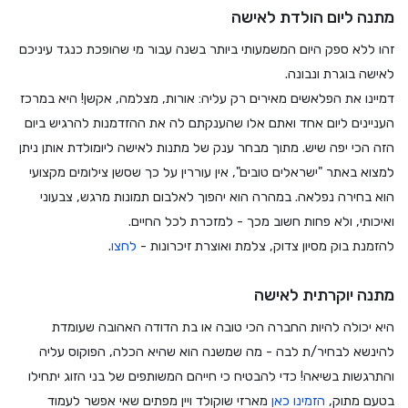
מתנה ליום הולדת לאישה
זהו ללא ספק היום המשמעותי ביותר בשנה עבור מי שהופכת כנגד עיניכם
לאישה בוגרת ונבונה.
דמיינו את הפלאשים מאירים רק עליה: אורות, מצלמה, אקשן! היא במרכז
העניינים ליום אחד ואתם אלו שהענקתם לה את ההזדמנות להרגיש ביום
הזה הכי יפה שיש. מתוך מבחר ענק של מתנות לאישה ליומולדת אותן ניתן
למצוא באתר "ישראלים טובים", אין עוררין על כך שסשן צילומים מקצועי
הוא בחירה נפלאה. במהרה הוא יהפוך לאלבום תמונות מרגש, צבעוני
ואיכותי, ולא פחות חשוב מכך - למזכרת לכל החיים.
להזמנת בוק מסיון צדוק, צלמת ואוצרת זיכרונות -
לחצו
.
מתנה יוקרתית לאישה
היא יכולה להיות החברה הכי טובה או בת הדודה האהובה שעומדת
להינשא לבחיר/ת לבה - מה שמשנה הוא שהיא הכלה, הפוקוס עליה
והתרגשות בשיאה! כדי להבטיח כי חייהם המשותפים של בני הזוג יתחילו
בטעם מתוק,
הזמינו
כאן
מארזי שוקולד ויין מפתים שאי אפשר לעמוד