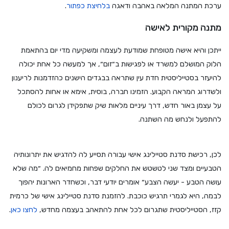
ערכת המתנה המלאה באהבה ודאגה
בלחיצת
כפתור
.
מתנה מקורית לאישה
ייתכן והיא אישה מטופחת שמודעת לעצמה ומשקיעה מדי יום בהתאמת
הלוק המושלם למשרד או לפגישות ב״זום״, אך למעשה כל אחת יכולה
להיעזר בסטייליסטית חדת עין שתראה בבגדים הישנים כהזדמנות לריענון
ולשדרוג המראה הקבוע. הזמינו חברה, בוסית, אימא או אחות להסתכל
על עצמן באור חדש, דרך עיניים מלאות שיק שתפקידן לגרום לכולם
להתפעל ולנחש מה השתנה.
לכן, רכישת סדנת סטיילינג אישי עבורה תסייע לה להדגיש את יתרונותיה
הטבעיים ומצד שני לטשטש את החלקים שפחות מחמיאים לה. ״מה שלא
עושה הטבע - יעשה הצבע״ אומרים יודעי דבר, וכשחדר הארונות יהפוך
לבמה, היא לגמרי תרגיש כוכבת. להזמנת סדנת סטיילינג אישי של כרמית
קזז, הסטייליסטית שתגרום לכל אחת להתאהב בעצמה מחדש,
לחצו
כאן
.