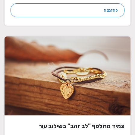
להזמנה
צמיד מתלפף "לב זהב" בשילוב עור