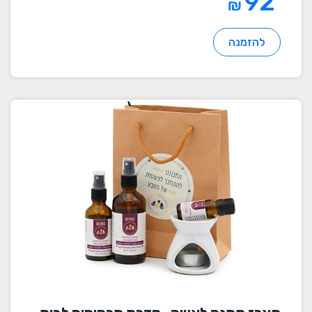
92
₪
להזמנה