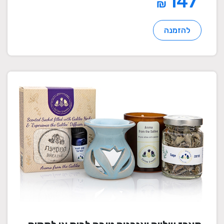
147
₪
להזמנה