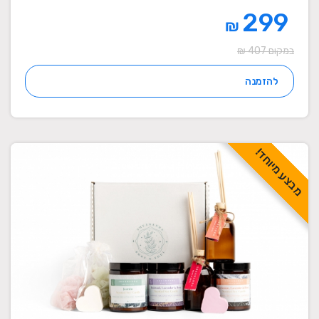
299
₪
במקום 407 ₪
להזמנה
מבצע מיוחד!