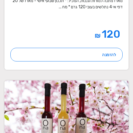
מארז מתנה למורות וגננות, המכיל: * תכנון שבועי אישי - מארז של 20
דפי אי 4 נתלשים בעובי 120 גרם * מח ...
120
₪
להזמנה