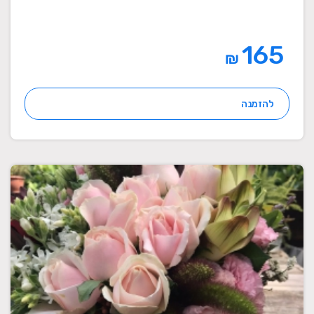
165
₪
להזמנה