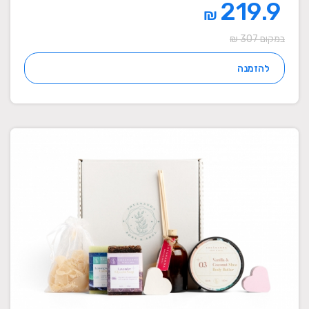
219.9
₪
במקום 307 ₪
להזמנה