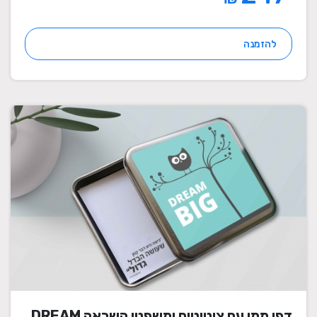
להזמנה
דפי ממו עם ציטוטים ומשפטי השראה DREAM