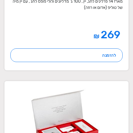
מארז 14 פרלינים לחג, יין , 100 ג' מדליונים ולולי פופס לחג , עם יין מיה
של טוליפ (אדום או רוזה)
269
₪
להזמנה