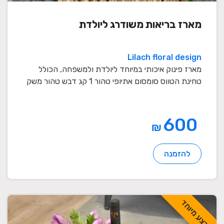
מארז בריאות משודרג ליולדת
Lilach floral design
מארז פינוק איכותי במיוחד ליולדת ולמשפחה, הכולל
טחינת הטווס סומסום אתיופי טהור 1 קג דבש טהור משק
...
600
₪
להזמנה
מבצע מיוחד