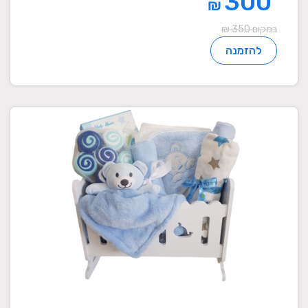
300
₪
במקום 350 ₪
להזמנה