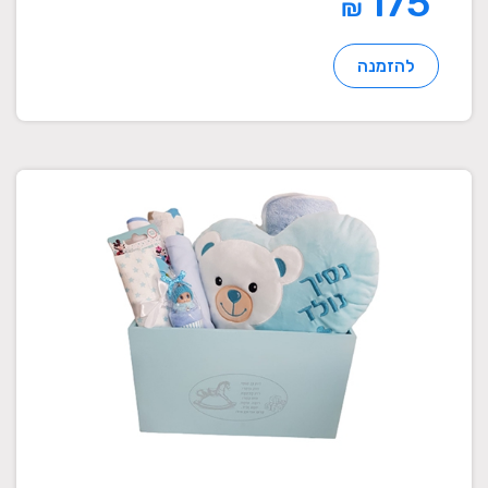
175
₪
להזמנה