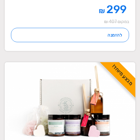
299
₪
במקום 407 ₪
להזמנה
מבצע מיוחד!