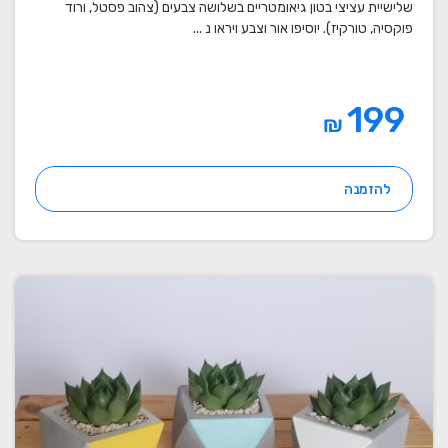
מתנות לחגים
שלישיית עציצי בטון גיאומטריים בשלושה צבעים (צהוב פסטל, ורוד
פוקסיה, טורקיז). יוסיפו אור וצבע ויראו נ ...
199
₪
להזמנה