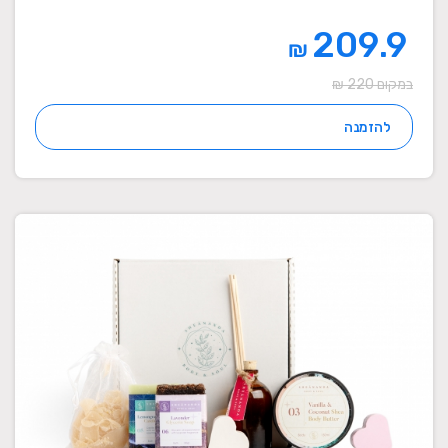
209.9
₪
במקום 220 ₪
להזמנה