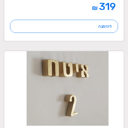
319
₪
להזמנה