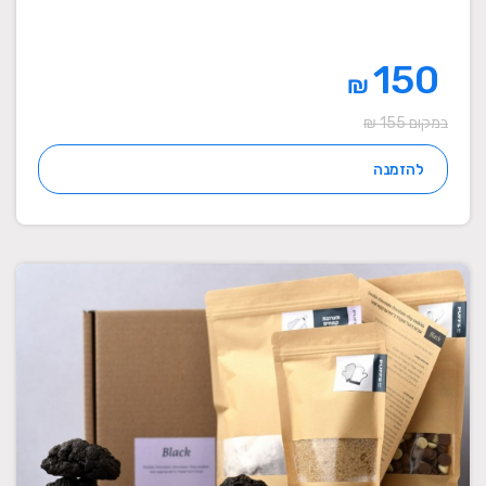
150
₪
במקום 155 ₪
להזמנה