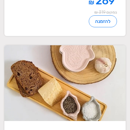
269
₪
במקום 319 ₪
להזמנה